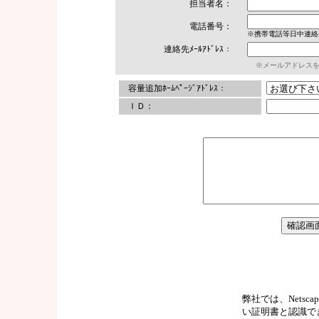
担当者名：
電話番号：
※携帯電話等日中連絡
連絡先ﾒｰﾙｱﾄﾞﾚｽ：
※メールアドレス
容量追加ﾎｰﾑﾍﾟｰｼﾞｱﾄﾞﾚｽ：
ＩＤ：
弊社では、Netscape,
い証明書と認識できるThaw